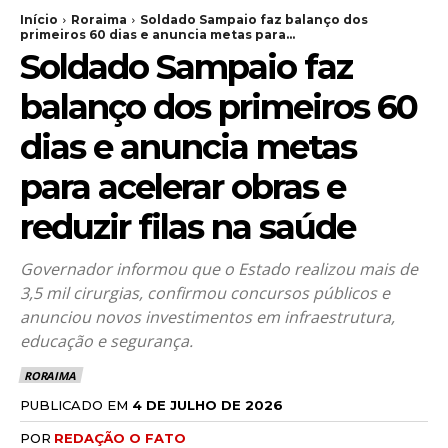
Início
Roraima
Soldado Sampaio faz balanço dos
primeiros 60 dias e anuncia metas para...
Soldado Sampaio faz
balanço dos primeiros 60
dias e anuncia metas
para acelerar obras e
reduzir filas na saúde
Governador informou que o Estado realizou mais de
3,5 mil cirurgias, confirmou concursos públicos e
anunciou novos investimentos em infraestrutura,
educação e segurança.
RORAIMA
PUBLICADO EM
4 DE JULHO DE 2026
POR
REDAÇÃO O FATO