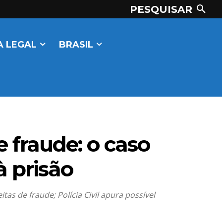
PESQUISAR
 LEGAL
BRASIL
e fraude: o caso
 prisão
tas de fraude; Polícia Civil apura possível