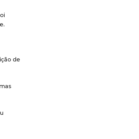
oi
e.
ição de
 mas
ou