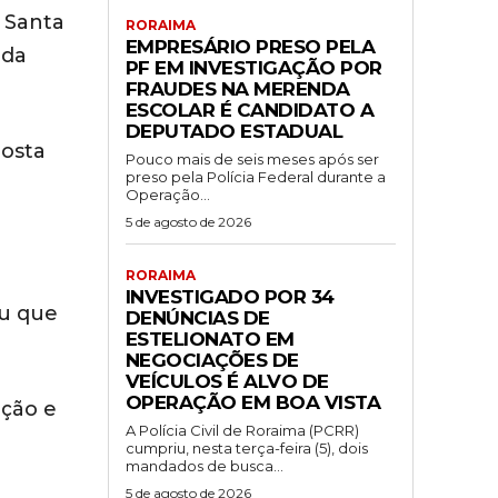
 Santa
RORAIMA
EMPRESÁRIO PRESO PELA
 da
PF EM INVESTIGAÇÃO POR
FRAUDES NA MERENDA
ESCOLAR É CANDIDATO A
DEPUTADO ESTADUAL
posta
Pouco mais de seis meses após ser
preso pela Polícia Federal durante a
Operação...
5 de agosto de 2026
RORAIMA
e
INVESTIGADO POR 34
ou que
DENÚNCIAS DE
ESTELIONATO EM
NEGOCIAÇÕES DE
VEÍCULOS É ALVO DE
OPERAÇÃO EM BOA VISTA
ação e
A Polícia Civil de Roraima (PCRR)
cumpriu, nesta terça-feira (5), dois
mandados de busca...
5 de agosto de 2026