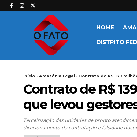
HOME
AMA
DISTRITO FE
Início
Amazônia Legal
Contrato de R$ 139 milhõe
Contrato de R$ 139
que levou gestore
Terceirização das unidades de pronto atendimento f
direcionamento da contratação e falsidade docu