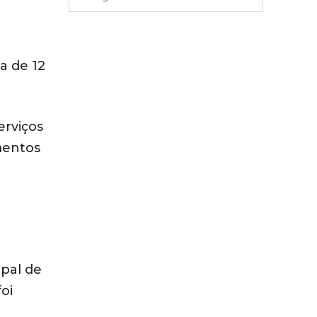
a de 12
erviços
mentos
ipal de
oi