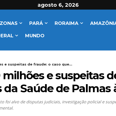
agosto 6, 2026
ZONAS
PARÁ
RORAIMA
AMAZÔNIA
DERAL
MUNDO
s e suspeitas de fraude: o caso que...
 milhões e suspeitas d
s da Saúde de Palmas à
oi alvo de disputas judiciais, investigação policial e suspei
mental.