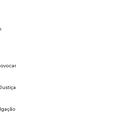
m
rovocar
Justiça
ulgação