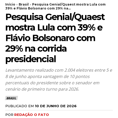
Início
Brasil
Pesquisa Genial/Quaest mostra Lula com
39% e Flávio Bolsonaro com 29% na...
Pesquisa Genial/Quaest
mostra Lula com 39% e
Flávio Bolsonaro com
29% na corrida
presidencial
Levantamento realizado com 2.004 eleitores entre 5 e
8 de junho aponta vantagem de 10 pontos
percentuais do presidente sobre o senador em
cenário de primeiro turno para 2026.
BRASIL
PUBLICADO EM
10 DE JUNHO DE 2026
POR
REDAÇÃO O FATO