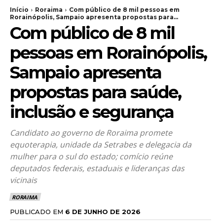
Início
Roraima
Com público de 8 mil pessoas em
Rorainópolis, Sampaio apresenta propostas para...
Com público de 8 mil
pessoas em Rorainópolis,
Sampaio apresenta
propostas para saúde,
inclusão e segurança
Candidato ao governo de Roraima promete
equoterapia, unidade da Setrabes e delegacia da
mulher para o sul do estado; comício reúne
deputados federais, estaduais e lideranças das
vicinais
RORAIMA
PUBLICADO EM
6 DE JUNHO DE 2026