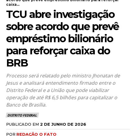
caixa...
TCU abre investigação
sobre acordo que prevê
empréstimo bilionário
para reforçar caixa do
BRB
Processo será relatado pelo ministro Jhonatan de
Jesus e analisará entendimento firmado entre o
Distrito Federal e a União que pode viabilizar
operação de até R$ 6,5 bilhões para capitalizar o
Banco de Brasília.
DISTRITO FEDERAL
PUBLICADO EM
2 DE JUNHO DE 2026
POR
REDAÇÃO O FATO