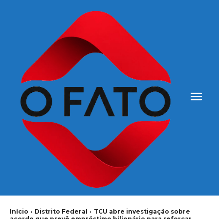
Início
Distrito Federal
TCU abre investigação sobre
acordo que prevê empréstimo bilionário para reforçar