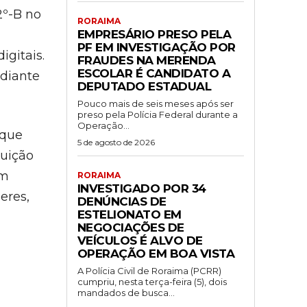
2º-B no
RORAIMA
EMPRESÁRIO PRESO PELA
PF EM INVESTIGAÇÃO POR
gitais.
FRAUDES NA MERENDA
ESCOLAR É CANDIDATO A
ediante
DEPUTADO ESTADUAL
Pouco mais de seis meses após ser
preso pela Polícia Federal durante a
Operação...
 que
5 de agosto de 2026
tuição
um
RORAIMA
INVESTIGADO POR 34
eres,
DENÚNCIAS DE
ESTELIONATO EM
NEGOCIAÇÕES DE
VEÍCULOS É ALVO DE
OPERAÇÃO EM BOA VISTA
A Polícia Civil de Roraima (PCRR)
cumpriu, nesta terça-feira (5), dois
mandados de busca...