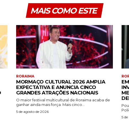
MAIS COMO ESTE
RORAIMA
RO
MORMAÇO CULTURAL 2026 AMPLIA
EM
EXPECTATIVA E ANUNCIA CINCO
IN
O
GRANDES ATRAÇÕES NACIONAIS
ME
DE
O maior festival multicultural de Roraima acaba de
ganhar ainda mais força. Mais cinco...
Pou
)
Polí
5 de agosto de 2026
5 de