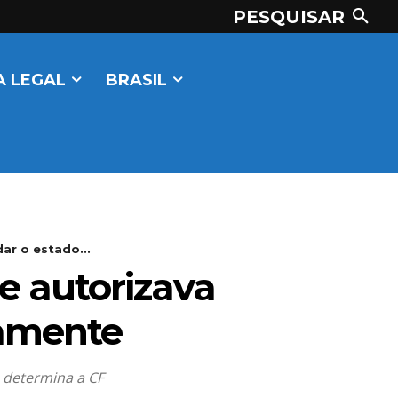
PESQUISAR
 LEGAL
BRASIL
ar o estado...
e autorizava
tamente
 determina a CF