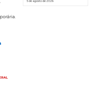
5 de agosto de 2026
e
orária.
a
ERAL