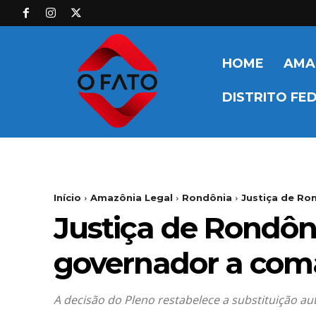
HOME
AMA
DISTRITO FE
Início
Amazônia Legal
Rondônia
Justiça de Ro
Justiça de Rondôn
governador a com
A decisão do Pleno restabelece a substituição a