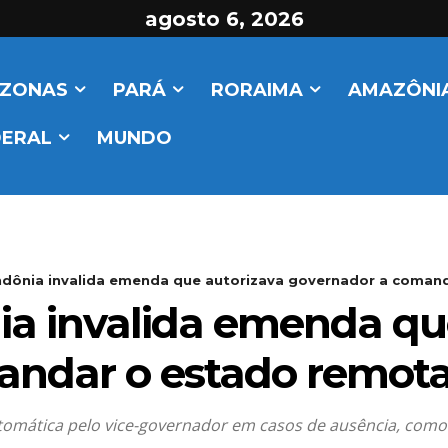
agosto 6, 2026
ZONAS
PARÁ
RORAIMA
AMAZÔNIA
DERAL
MUNDO
ndônia invalida emenda que autorizava governador a comand
ia invalida emenda qu
andar o estado remo
utomática pelo vice-governador em casos de ausência, como