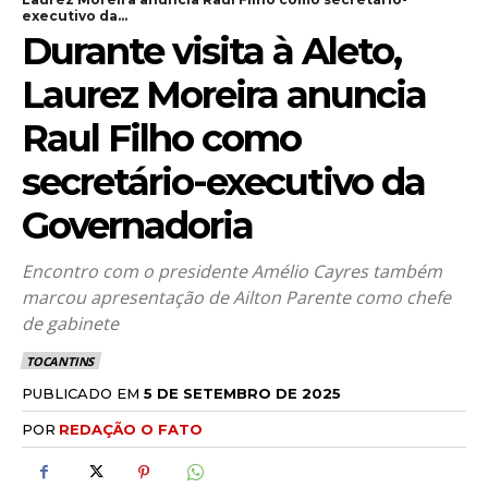
executivo da...
Durante visita à Aleto,
Laurez Moreira anuncia
Raul Filho como
secretário-executivo da
Governadoria
Encontro com o presidente Amélio Cayres também
marcou apresentação de Ailton Parente como chefe
de gabinete
TOCANTINS
PUBLICADO EM
5 DE SETEMBRO DE 2025
POR
REDAÇÃO O FATO