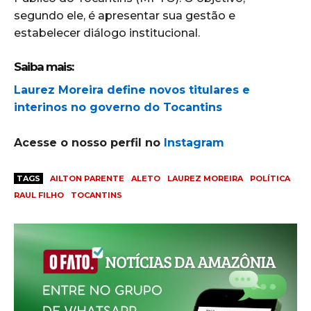
segundo ele, é apresentar sua gestão e
estabelecer diálogo institucional.
Saiba mais:
Laurez Moreira define novos titulares e
interinos no governo do Tocantins
Acesse o nosso perfil no
Instagram
TAGS
AILTON PARENTE
ALETO
LAUREZ MOREIRA
POLÍTICA
RAUL FILHO
TOCANTINS