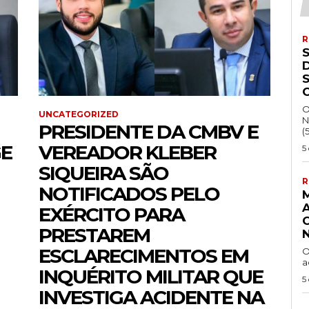
R
S
O
UNCATEGORIZED
N
PRESIDENTE DA CMBV E
(
GE
VEREADOR KLEBER
5
SIQUEIRA SÃO
R
NOTIFICADOS PELO
EXÉRCITO PARA
PRESTAREM
ESCLARECIMENTOS EM
O
a
INQUÉRITO MILITAR QUE
5
INVESTIGA ACIDENTE NA