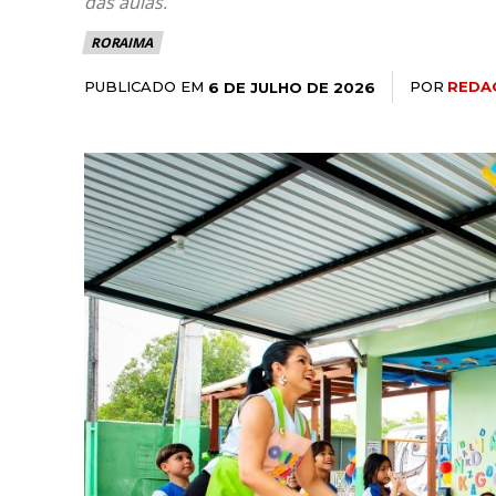
das aulas.
RORAIMA
PUBLICADO EM
POR
REDA
6 DE JULHO DE 2026