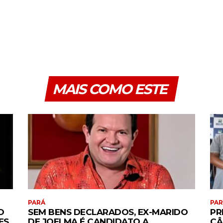
MAIS COMO ESTE
PARÁ
PA
D
SEM BENS DECLARADOS, EX-MARIDO
PR
ES
DE JOELMA É CANDIDATO A
CÂ