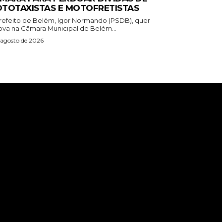
TOTAXISTAS E MOTOFRETISTAS
refeito de Belém, Igor Normando (PSDB), quer
ova na Câmara Municipal de Belém...
 agosto de 2026