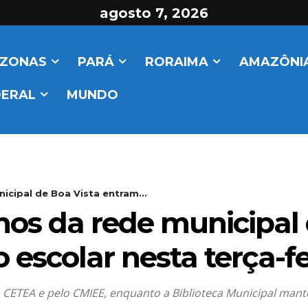
agosto 7, 2026
ZONAS
PARÁ
RORAIMA
AMAZÔNIA
DERAL
MUNDO
icipal de Boa Vista entram...
nos da rede municipal 
escolar nesta terça-fei
CETEA e pelo CMIEE, enquanto a Biblioteca Municipal mant