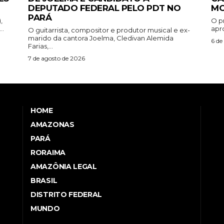
DEPUTADO FEDERAL PELO PDT NO
MO
PARÁ
,
O p
..
apr
O guitarrista, compositor e produtor musical e ex-
marido da cantora Joelma, Cledivan Alemida
6 de
Farias,...
7 de agosto de 2026
HOME
AMAZONAS
PARÁ
RORAIMA
AMAZÔNIA LEGAL
BRASIL
DISTRITO FEDERAL
MUNDO