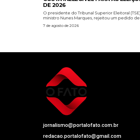
DE 2026
O presidente do Tribunal Superior Eleitoral (TSE)
ministro Nunes Marques, rejeitou um pedido de.
7 de agosto de 2026
jornalismo@portalofato.com.br
redacao.portalofato@gmail.com