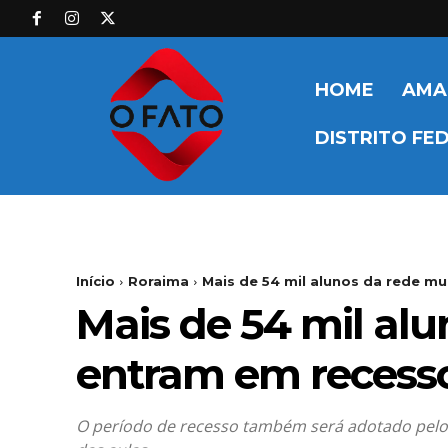
HOME
AMA
DISTRITO FE
Início
Roraima
Mais de 54 mil alunos da rede mun
Mais de 54 mil alu
entram em recesso 
O período de recesso também será adotado pelo 