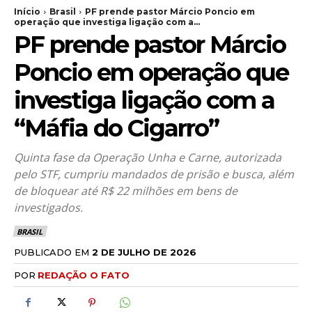
Início
Brasil
PF prende pastor Márcio Poncio em
operação que investiga ligação com a...
PF prende pastor Márcio
Poncio em operação que
investiga ligação com a
“Máfia do Cigarro”
Quinta fase da Operação Unha e Carne, autorizada
pelo STF, cumpriu mandados de prisão e busca, além
de bloquear até R$ 22 milhões em bens de
investigados.
BRASIL
PUBLICADO EM
2 DE JULHO DE 2026
POR
REDAÇÃO O FATO