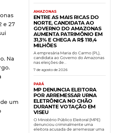
AMAZONAS
zonas
ENTRE AS MAIS RICAS DO
NORTE, CANDIDATA AO
2 e 27
GOVERNO DO AMAZONAS
sui
AUMENTA PATRIMÔNIO EM
31,3% E CHEGA A R$ 118,4
MILHÕES
A empresária Maria do Carmo (PL),
candidata ao Governo do Amazonas
o. Na
nas eleições de...
rgo.
7 de agosto de 2026
a
PARÁ
MP DENUNCIA ELEITORA
POR ARREMESSAR URNA
ELETRÔNICA NO CHÃO
m de um
DURANTE VOTAÇÃO EM
o
VISEU
O Ministério Público Eleitoral (MPE)
denunciou criminalmente uma
eleitora acusada de arremessar uma