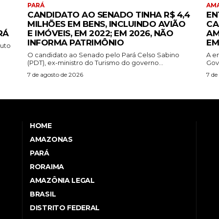
PARÁ
AM
CANDIDATO AO SENADO TINHA R$ 4,4
EN
MILHÕES EM BENS, INCLUINDO AVIÃO
CA
RÁ
E IMÓVEIS, EM 2022; EM 2026, NÃO
AM
INFORMA PATRIMÔNIO
EM
tuto
O candidato ao Senado pelo Pará Celso Sabino
A e
(PDT), ex-ministro do Turismo do governo...
Gov
7 de agosto de 2026
7 de
HOME
AMAZONAS
PARÁ
RORAIMA
AMAZÔNIA LEGAL
BRASIL
DISTRITO FEDERAL