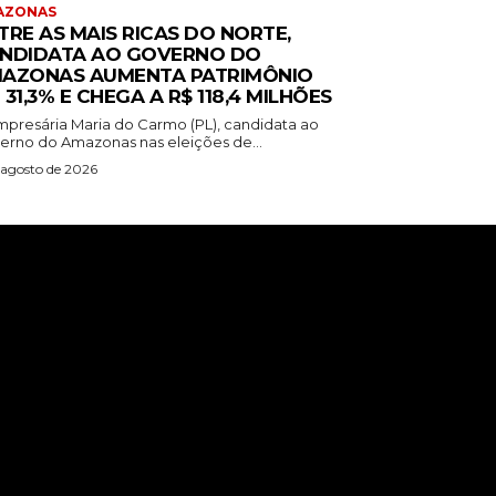
AZONAS
TRE AS MAIS RICAS DO NORTE,
NDIDATA AO GOVERNO DO
AZONAS AUMENTA PATRIMÔNIO
 31,3% E CHEGA A R$ 118,4 MILHÕES
mpresária Maria do Carmo (PL), candidata ao
erno do Amazonas nas eleições de...
 agosto de 2026