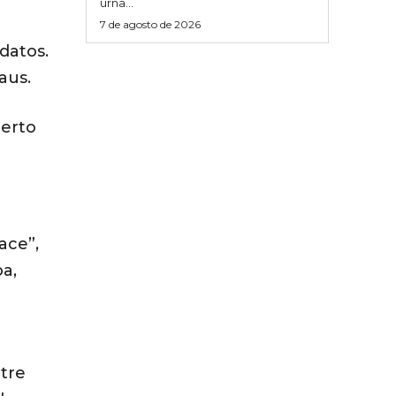
urna...
7 de agosto de 2026
datos.
aus.
berto
ace”,
a,
ntre