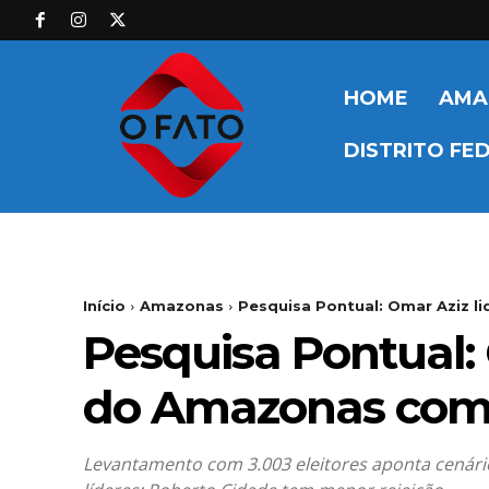
HOME
AMA
DISTRITO FE
Início
Amazonas
Pesquisa Pontual: Omar Aziz l
Pesquisa Pontual: 
do Amazonas com 2
Levantamento com 3.003 eleitores aponta cenári