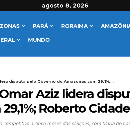
agosto 8, 2026
ZONAS
PARÁ
RORAIMA
AMAZÔNIA
DERAL
MUNDO
idera disputa pelo Governo do Amazonas com 29,1%;...
Omar Aziz lidera disp
9,1%; Roberto Cidade
o competitivo a cinco meses das eleições, com Maria do Ca