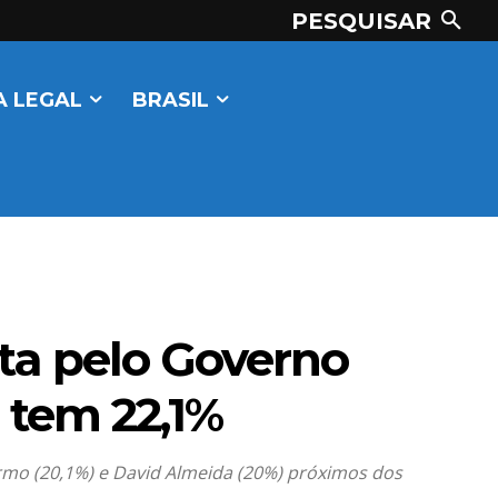
PESQUISAR
 LEGAL
BRASIL
uta pelo Governo
 tem 22,1%
rmo (20,1%) e David Almeida (20%) próximos dos