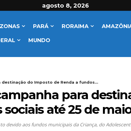
agosto 8, 2026
ZONAS
PARÁ
RORAIMA
AMAZÔNIA
DERAL
MUNDO
 destinação do Imposto de Renda a fundos...
 campanha para destin
sociais até 25 de mai
o devido aos fundos municipais da Criança, do Adolescente