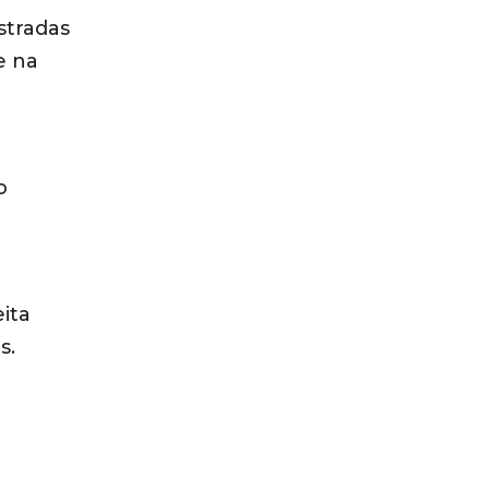
stradas
e na
o
ita
s.
o