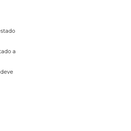
estado
tado a
 deve