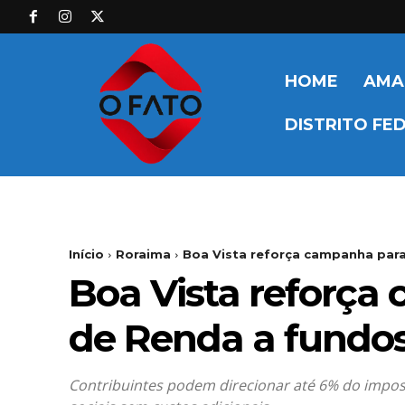
HOME
AMA
DISTRITO FE
Início
Roraima
Boa Vista reforça campanha para
Boa Vista reforça
de Renda a fundos 
Contribuintes podem direcionar até 6% do impost