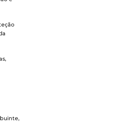
teção
da
as,
buinte,