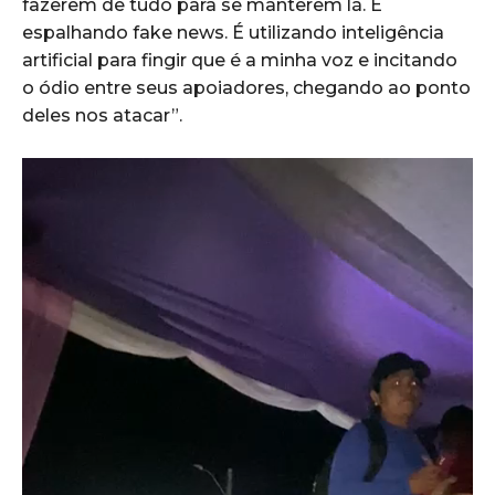
fazerem de tudo para se manterem lá. É
espalhando fake news. É utilizando inteligência
artificial para fingir que é a minha voz e incitando
o ódio entre seus apoiadores, chegando ao ponto
deles nos atacar”.
T
o
c
a
d
o
r
d
e
v
í
d