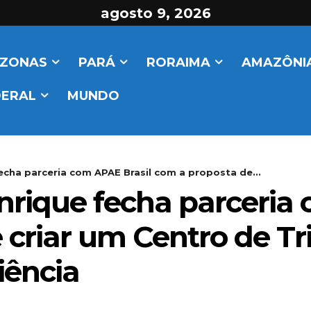
agosto 9, 2026
ZONAS
PARÁ
RORAIMA
AMAZÔNIA
DERAL
MUNDO
echa parceria com APAE Brasil com a proposta de...
nrique fecha parceria
 criar um Centro de T
iência