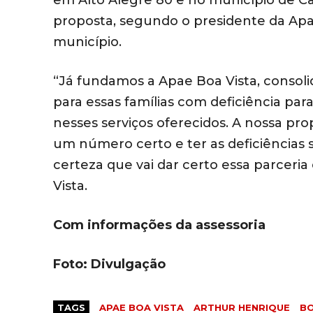
em Alto Alegre 80 e no município de Ca
proposta, segundo o presidente da Apa
município.
“Já fundamos a Apae Boa Vista, consoli
para essas famílias com deficiência par
nesses serviços oferecidos. A nossa pro
um número certo e ter as deficiências 
certeza que vai dar certo essa parceria
Vista.
Com informações da assessoria
Foto: Divulgação
TAGS
APAE BOA VISTA
ARTHUR HENRIQUE
BO