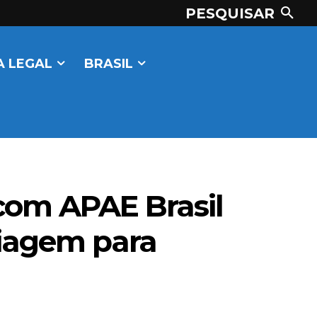
PESQUISAR
 LEGAL
BRASIL
 com APAE Brasil
riagem para