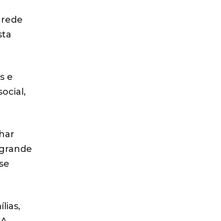
 rede
sta
s e
ocial,
har
 grande
se
lias,