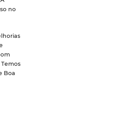
 A
sso no
lhorias
e
 com
. Temos
de Boa