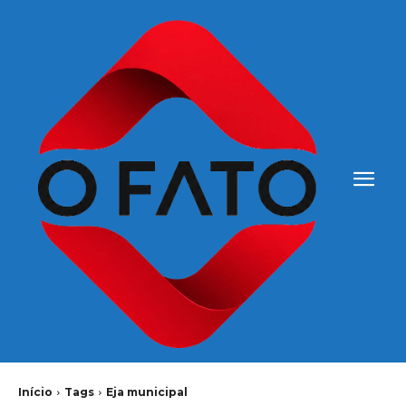
Início
Tags
Eja municipal