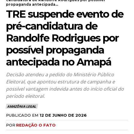
propaganda antecipada...
TRE suspende evento de
pré-candidatura de
Randolfe Rodrigues por
possível propaganda
antecipada no Amapá
Decisão atendeu a pedido do Ministério Público
Eleitoral, que apontou estrutura de campanha e
possível vantagem indevida antes do início oficial do
período eleitoral.
AMAZÔNIA LEGAL
PUBLICADO EM
12 DE JUNHO DE 2026
POR
REDAÇÃO O FATO