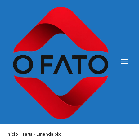
Início
Tags
Emenda pix