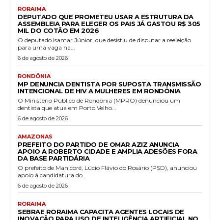
RORAIMA
DEPUTADO QUE PROMETEU USAR A ESTRUTURA DA
ASSEMBLEIA PARA ELEGER OS PAIS JÁ GASTOU R$ 305
MIL DO COTÃO EM 2026
O deputado Isamar Júnior, que desistiu de disputar a reeleição
para uma vaga na...
6 de agosto de 2026
RONDÔNIA
MP DENUNCIA DENTISTA POR SUPOSTA TRANSMISSÃO
INTENCIONAL DE HIV A MULHERES EM RONDÔNIA
O Ministério Público de Rondônia (MPRO) denunciou um
dentista que atua em Porto Velho...
6 de agosto de 2026
AMAZONAS
PREFEITO DO PARTIDO DE OMAR AZIZ ANUNCIA
APOIO A ROBERTO CIDADE E AMPLIA ADESÕES FORA
DA BASE PARTIDÁRIA
O prefeito de Manicoré, Lúcio Flávio do Rosário (PSD), anunciou
apoio à candidatura do...
6 de agosto de 2026
RORAIMA
SEBRAE RORAIMA CAPACITA AGENTES LOCAIS DE
INOVAÇÃO PARA USO DE INTELIGÊNCIA ARTIFICIAL NO