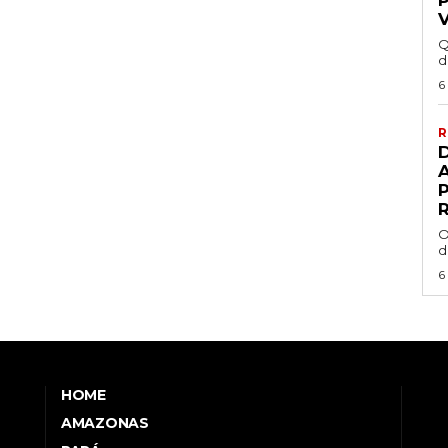
Q
d
6
R
R
O
d
6
HOME
AMAZONAS