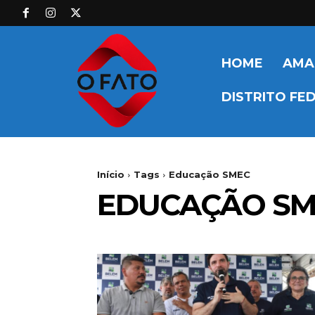
HOME
AMA
DISTRITO FE
Início
Tags
Educação SMEC
EDUCAÇÃO S