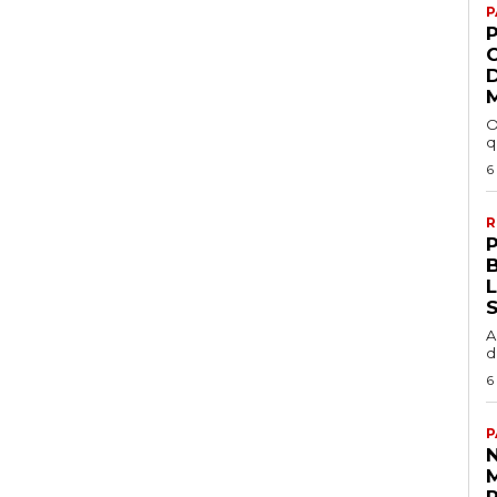
P
P
O
q
6
R
P
A
d
6
P