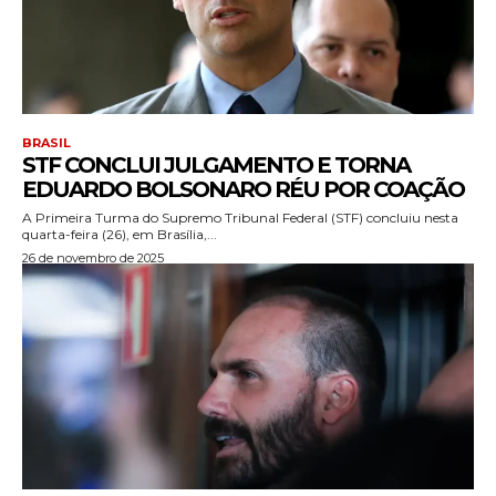
BRASIL
STF CONCLUI JULGAMENTO E TORNA
EDUARDO BOLSONARO RÉU POR COAÇÃO
A Primeira Turma do Supremo Tribunal Federal (STF) concluiu nesta
quarta-feira (26), em Brasília,...
26 de novembro de 2025