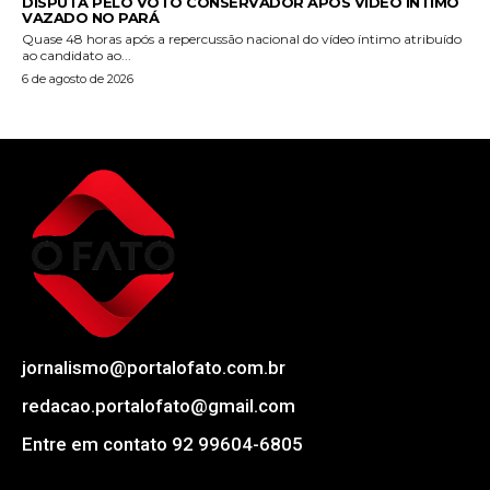
DISPUTA PELO VOTO CONSERVADOR APÓS VÍDEO ÍNTIMO
VAZADO NO PARÁ
Quase 48 horas após a repercussão nacional do vídeo íntimo atribuído
ao candidato ao...
6 de agosto de 2026
jornalismo@portalofato.com.br
redacao.portalofato@gmail.com
Entre em contato 92 99604-6805