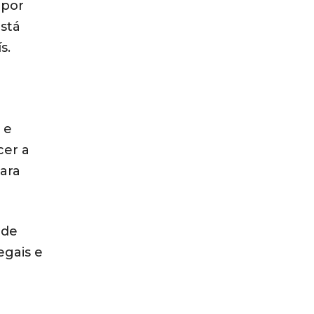
 por
stá
s.
 e
cer a
ara
 de
egais e