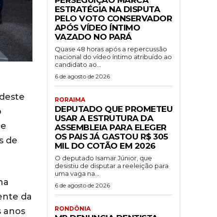
ESTRATÉGIA NA DISPUTA
PELO VOTO CONSERVADOR
APÓS VÍDEO ÍNTIMO
VAZADO NO PARÁ
Quase 48 horas após a repercussão
nacional do vídeo íntimo atribuído ao
candidato ao...
6 de agosto de 2026
 deste
RORAIMA
DEPUTADO QUE PROMETEU
o
USAR A ESTRUTURA DA
de
ASSEMBLEIA PARA ELEGER
OS PAIS JÁ GASTOU R$ 305
s de
MIL DO COTÃO EM 2026
O deputado Isamar Júnior, que
desistiu de disputar a reeleição para
uma vaga na...
na
6 de agosto de 2026
dente da
RONDÔNIA
s anos