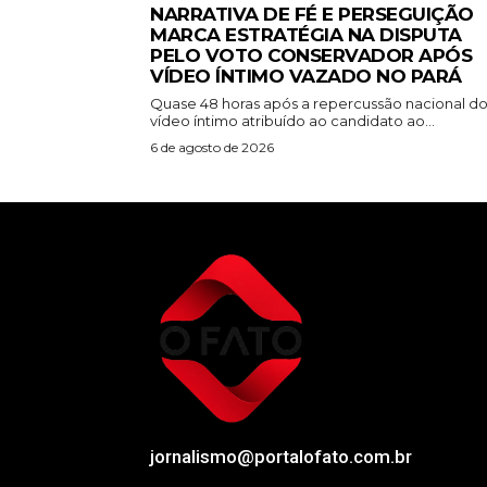
NARRATIVA DE FÉ E PERSEGUIÇÃO
MARCA ESTRATÉGIA NA DISPUTA
PELO VOTO CONSERVADOR APÓS
VÍDEO ÍNTIMO VAZADO NO PARÁ
Quase 48 horas após a repercussão nacional d
vídeo íntimo atribuído ao candidato ao...
6 de agosto de 2026
jornalismo@portalofato.com.br