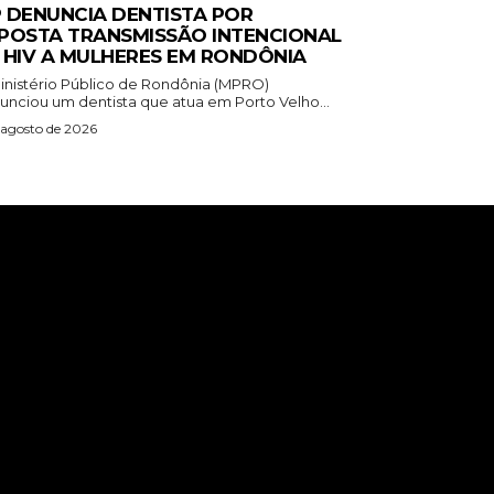
 DENUNCIA DENTISTA POR
POSTA TRANSMISSÃO INTENCIONAL
 HIV A MULHERES EM RONDÔNIA
inistério Público de Rondônia (MPRO)
unciou um dentista que atua em Porto Velho...
 agosto de 2026