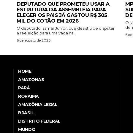
DEPUTADO QUE PROMETEU USAR A
MP
ESTRUTURA DA ASSEMBLEIA PARA
SU
ELEGER OS PAIS JÁ GASTOU R$ 305
DE
MIL DO COTÃO EM 2026
O M
den
o
O deputado Isamar Júnior, que desistiu de disputar
a reeleição para uma vaga na...
6 de
6 de agosto de 2026
HOME
AMAZONAS
PARÁ
RORAIMA
AMAZÔNIA LEGAL
BRASIL
DISTRITO FEDERAL
MUNDO