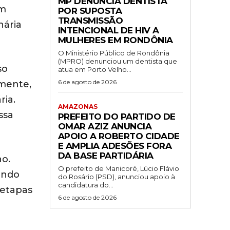
MP DENUNCIA DENTISTA
em
POR SUPOSTA
TRANSMISSÃO
nária
INTENCIONAL DE HIV A
MULHERES EM RONDÔNIA
O Ministério Público de Rondônia
(MPRO) denunciou um dentista que
so
atua em Porto Velho...
6 de agosto de 2026
mente,
ria.
AMAZONAS
ssa
PREFEITO DO PARTIDO DE
OMAR AZIZ ANUNCIA
APOIO A ROBERTO CIDADE
E AMPLIA ADESÕES FORA
DA BASE PARTIDÁRIA
ho.
O prefeito de Manicoré, Lúcio Flávio
endo
do Rosário (PSD), anunciou apoio à
candidatura do...
 etapas
6 de agosto de 2026