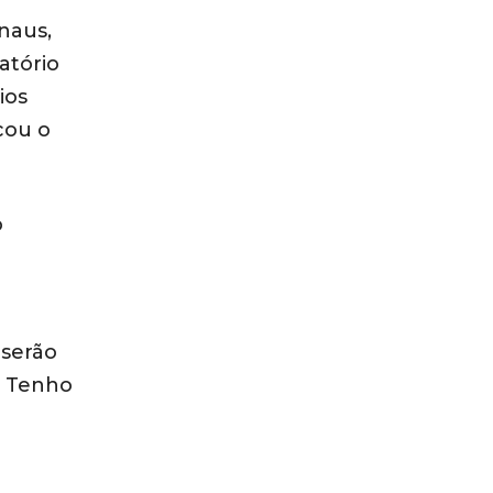
naus,
atório
ios
cou o
o
 serão
. Tenho