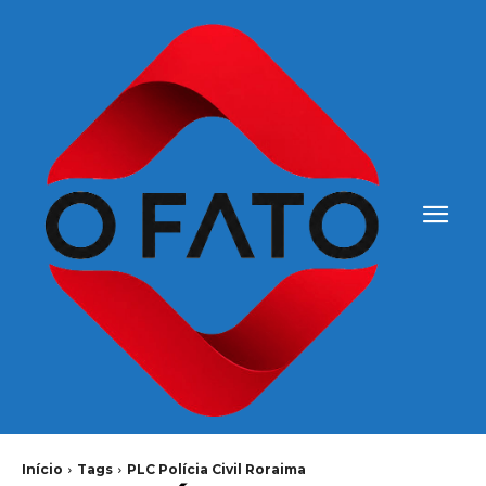
Início
Tags
PLC Polícia Civil Roraima