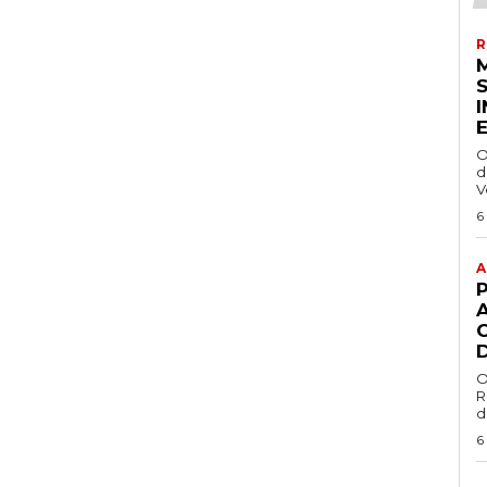
R
O
d
V
6
A
O
R
d
6