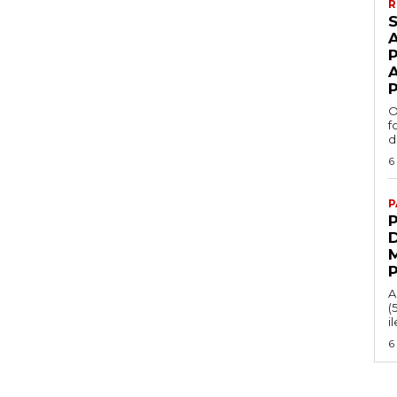
R
O
f
d
6
P
A
(
il
6