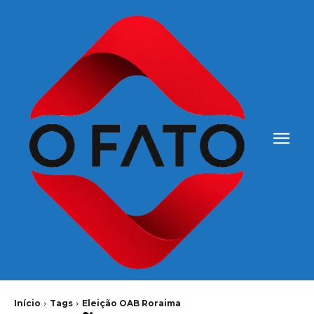
Início
Tags
Eleição OAB Roraima