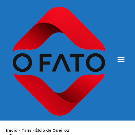
Início
Tags
Élcio de Queiroz