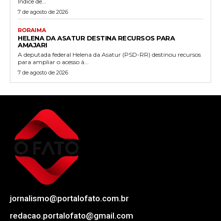
Índice de...
7 de agosto de 2026
RORAIMA
HELENA DA ASATUR DESTINA RECURSOS PARA
AMAJARI
A deputada federal Helena da Asatur (PSD-RR) destinou recursos
para ampliar o acesso à...
7 de agosto de 2026
jornalismo@portalofato.com.br
redacao.portalofato@gmail.com