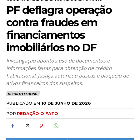
PF deflagra operação
contra fraudes em
financiamentos
imobiliários no DF
Investigação apontou uso de documentos e
informações falsas para obtenção de crédito
habitacional; Justiça autorizou buscas e bloqueio de
ativos financeiros dos suspeitos.
DISTRITO FEDERAL
PUBLICADO EM
10 DE JUNHO DE 2026
POR
REDAÇÃO O FATO