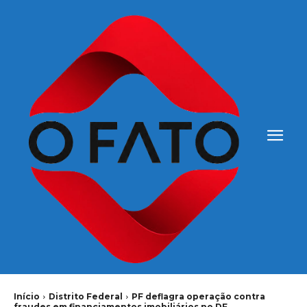
Início
Distrito Federal
PF deflagra operação contra
fraudes em financiamentos imobiliários no DF