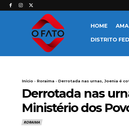
HOME
AMA
DISTRITO FE
Início
Roraima
Derrotada nas urnas, Joenia é co
Derrotada nas urn
Ministério dos Pov
RORAIMA