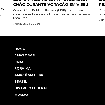
ARREMESSAR URNA ELETRÔNICA NO
IR
CHÃO DURANTE VOTAÇÃO EM VISEU
PE
ES
O Ministério Público Eleitoral (MPE) denunciou
O s
criminalmente uma eleitora acusada de arremessar
famí
o
uma urna...
7 de
7 de agosto de 2026
HOME
AMAZONAS
PARÁ
RORAIMA
AMAZÔNIA LEGAL
BRASIL
DISTRITO FEDERAL
MUNDO