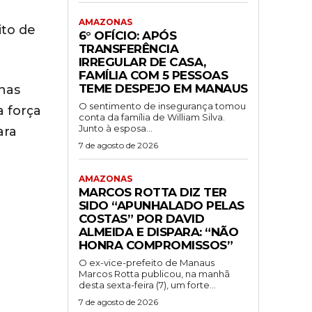
AMAZONAS
ito de
6° OFÍCIO: APÓS
TRANSFERÊNCIA
IRREGULAR DE CASA,
FAMÍLIA COM 5 PESSOAS
TEME DESPEJO EM MANAUS
nas
O sentimento de insegurança tomou
a força
conta da família de William Silva.
Junto à esposa...
ara
7 de agosto de 2026
AMAZONAS
MARCOS ROTTA DIZ TER
SIDO “APUNHALADO PELAS
COSTAS” POR DAVID
ALMEIDA E DISPARA: “NÃO
HONRA COMPROMISSOS”
O ex-vice-prefeito de Manaus
Marcos Rotta publicou, na manhã
desta sexta-feira (7), um forte...
7 de agosto de 2026