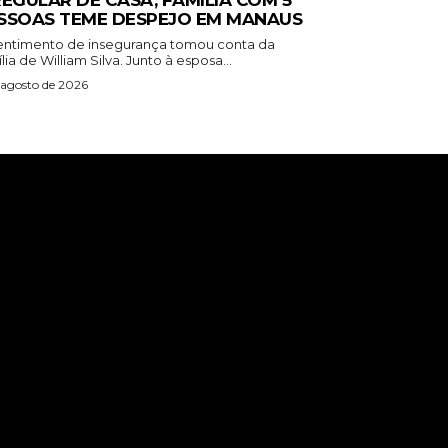
REGULAR DE CASA, FAMÍLIA COM 5
SSOAS TEME DESPEJO EM MANAUS
entimento de insegurança tomou conta da
lia de William Silva. Junto à esposa...
 agosto de 2026