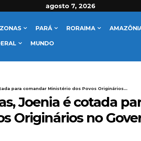
agosto 7, 2026
ZONAS
PARÁ
RORAIMA
AMAZÔNIA
DERAL
MUNDO
tada para comandar Ministério dos Povos Originários...
as, Joenia é cotada p
os Originários no Gove