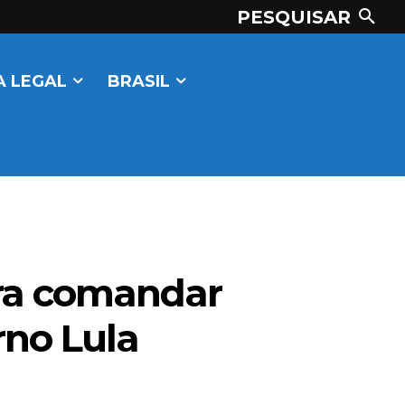
PESQUISAR
 LEGAL
BRASIL
ara comandar
rno Lula