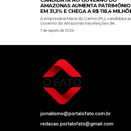
CANDIDATA AO GOVERNO DO
AMAZONAS AUMENTA PATRIMÔNIO
EM 31,3% E CHEGA A R$ 118,4 MILHÕ
A empresária Maria do Carmo (PL), candidata a
Governo do Amazonas nas eleições de...
7 de agosto de 2026
jornalismo@portalofato.com.br
redacao.portalofato@gmail.com