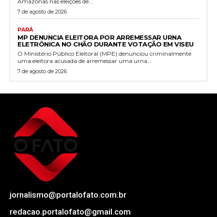
Amazonas nas eleições de...
7 de agosto de 2026
PARÁ
MP DENUNCIA ELEITORA POR ARREMESSAR URNA
ELETRÔNICA NO CHÃO DURANTE VOTAÇÃO EM VISEU
O Ministério Público Eleitoral (MPE) denunciou criminalmente
uma eleitora acusada de arremessar uma urna...
7 de agosto de 2026
jornalismo@portalofato.com.br
redacao.portalofato@gmail.com