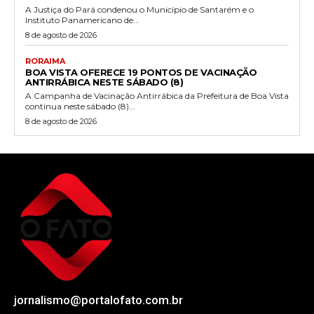
A Justiça do Pará condenou o Município de Santarém e o
Instituto Panamericano de...
8 de agosto de 2026
RORAIMA
BOA VISTA OFERECE 19 PONTOS DE VACINAÇÃO
ANTIRRÁBICA NESTE SÁBADO (8)
A Campanha de Vacinação Antirrábica da Prefeitura de Boa Vista
continua neste sábado (8)...
8 de agosto de 2026
jornalismo@portalofato.com.br