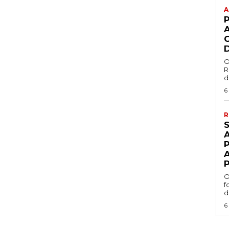
A
O
R
d
6
R
O
f
d
6