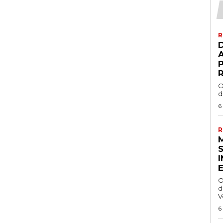
R
R
O
d
6
R
O
d
V
6