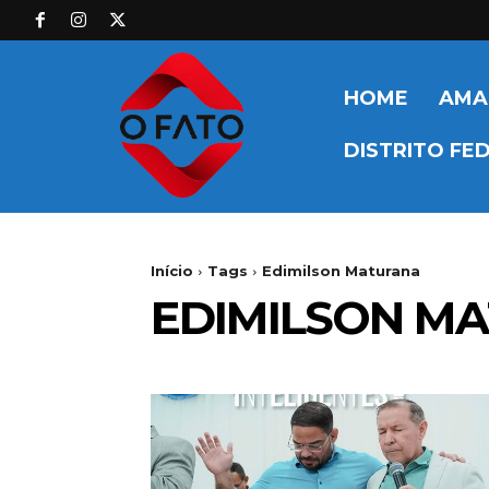
HOME
AMA
DISTRITO FE
Início
Tags
Edimilson Maturana
EDIMILSON M