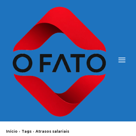
Início
Tags
Atrasos salariais