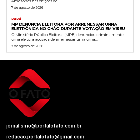
Amazonas nas eleições de...
7 de agosto de 2026
PARÁ
MP DENUNCIA ELEITORA POR ARREMESSAR URNA
ELETRÔNICA NO CHÃO DURANTE VOTAÇÃO EM VISEU
O Ministério Público Eleitoral (MPE) denunciou criminalmente
uma eleitora acusada de arremessar uma urna...
7 de agosto de 2026
jornalismo@portalofato.com.br
redacao.portalofato@gmail.com