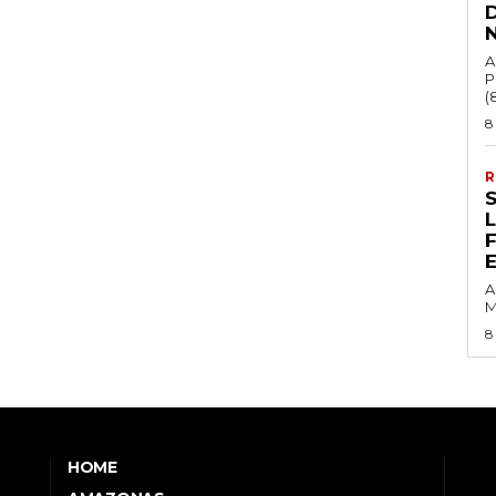
A
P
(8
8
R
A
M
8
HOME