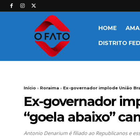
HOME
AMA
DISTRITO FE
Início
Roraima
Ex-governador implode União Bras
Ex-governador imp
“goela abaixo” ca
Antonio Denarium é filiado ao Republicanos e ess