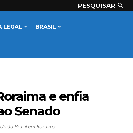
PESQUISAR
 LEGAL
BRASIL
Roraima e enfia
 ao Senado
o União Brasil em Roraima