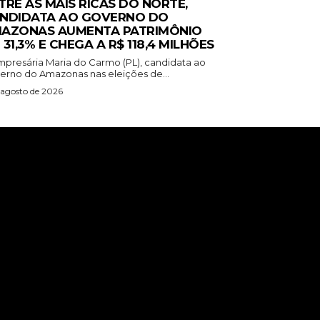
TRE AS MAIS RICAS DO NORTE,
NDIDATA AO GOVERNO DO
AZONAS AUMENTA PATRIMÔNIO
 31,3% E CHEGA A R$ 118,4 MILHÕES
mpresária Maria do Carmo (PL), candidata ao
erno do Amazonas nas eleições de...
 agosto de 2026