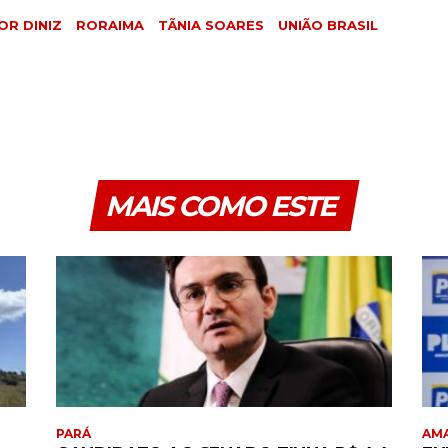
OR DINIZ
RORAIMA
TÃNIA SOARES
UNIÃO BRASIL
MAIS COMO ESTE
PARÁ
AM