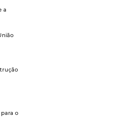
e a
União
trução
 para o