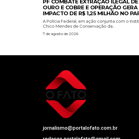
PF COMBATE EXTRAÇÃO ILEGAL DE
OURO E COBRE E OPERAÇÃO GERA
IMPACTO DE R$ 1,25 MILHÃO NO PA
A Polícia Federal, em ação conjunta com o Insti
Chico Mendes de Conservação da...
7 de agosto de 2026
jornalismo@portalofato.com.br
redacao.portalofato@gmail.com