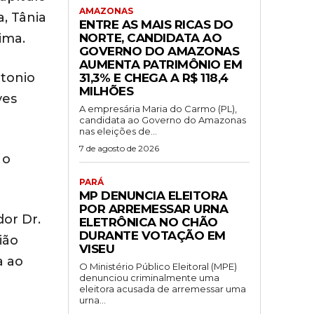
AMAZONAS
a, Tânia
ENTRE AS MAIS RICAS DO
NORTE, CANDIDATA AO
ima.
GOVERNO DO AMAZONAS
AUMENTA PATRIMÔNIO EM
ntonio
31,3% E CHEGA A R$ 118,4
MILHÕES
ves
A empresária Maria do Carmo (PL),
candidata ao Governo do Amazonas
nas eleições de...
7 de agosto de 2026
 o
PARÁ
MP DENUNCIA ELEITORA
POR ARREMESSAR URNA
or Dr.
ELETRÔNICA NO CHÃO
DURANTE VOTAÇÃO EM
ião
VISEU
a ao
O Ministério Público Eleitoral (MPE)
denunciou criminalmente uma
eleitora acusada de arremessar uma
urna...