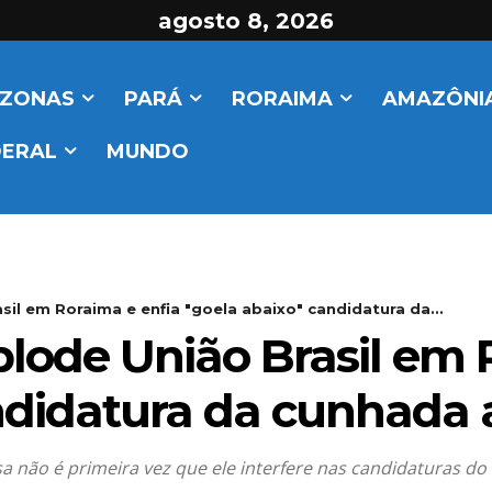
agosto 8, 2026
ZONAS
PARÁ
RORAIMA
AMAZÔNIA
DERAL
MUNDO
il em Roraima e enfia "goela abaixo" candidatura da...
lode União Brasil em 
ndidatura da cunhada
a não é primeira vez que ele interfere nas candidaturas d