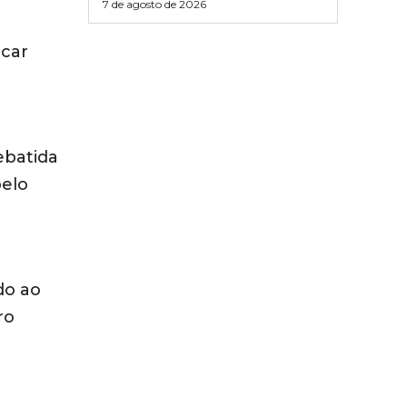
7 de agosto de 2026
ocar
ebatida
pelo
do ao
ro