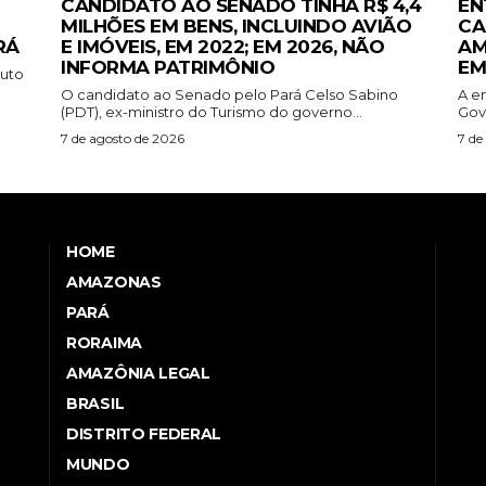
CANDIDATO AO SENADO TINHA R$ 4,4
EN
MILHÕES EM BENS, INCLUINDO AVIÃO
CA
RÁ
E IMÓVEIS, EM 2022; EM 2026, NÃO
AM
INFORMA PATRIMÔNIO
EM
tuto
O candidato ao Senado pelo Pará Celso Sabino
A e
(PDT), ex-ministro do Turismo do governo...
Gov
7 de agosto de 2026
7 de
HOME
AMAZONAS
PARÁ
RORAIMA
AMAZÔNIA LEGAL
BRASIL
DISTRITO FEDERAL
MUNDO