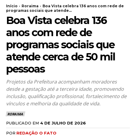
Início
Roraima
Boa Vista celebra 136 anos com rede de
programas sociais que atende...
Boa Vista celebra 136
anos com rede de
programas sociais que
atende cerca de 50 mil
pessoas
Projetos da Prefeitura acompanham moradores
desde a gestação até a terceira idade, promovendo
inclusão, qualificação profissional, fortalecimento de
vínculos e melhoria da qualidade de vida.
RORAIMA
PUBLICADO EM
4 DE JULHO DE 2026
POR
REDAÇÃO O FATO