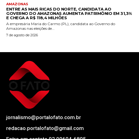
AMAZONAS
ENTRE AS MAIS RICAS DO NORTE, CANDIDATA AO
GOVERNO DO AMAZONAS AUMENTA PATRIMÔNIO EM 31,3%
E CHEGA A R$ 118,4 MILHÕES
A empresária Maria do Carmo (PL), candidata ao Governo do
Amazonas nas eleições de...
7 de agosto de 2026
jornalismo@portalofato.com.br
redacao.portalofato@gmail.com
Entre em contato 92 99604-6805