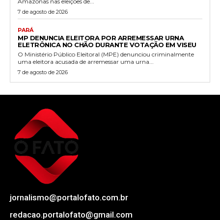
Amazonas nas eleições de...
7 de agosto de 2026
PARÁ
MP DENUNCIA ELEITORA POR ARREMESSAR URNA
ELETRÔNICA NO CHÃO DURANTE VOTAÇÃO EM VISEU
O Ministério Público Eleitoral (MPE) denunciou criminalmente
uma eleitora acusada de arremessar uma urna...
7 de agosto de 2026
jornalismo@portalofato.com.br
redacao.portalofato@gmail.com